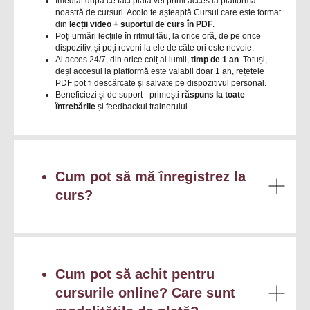
Imediat după ce faci plata vei primi acces la platforma
noastră de cursuri. Acolo te așteaptă Cursul care este format
din
lecții video + suportul de curs în PDF
.
Poți urmări lecțiile în ritmul tău, la orice oră, de pe orice
dispozitiv, și poți reveni la ele de câte ori este nevoie.
Ai acces 24/7, din orice colț al lumii,
timp de 1 an
. Totuși,
deși accesul la platformă este valabil doar 1 an, rețetele
PDF pot fi descărcate și salvate pe dispozitivul personal.
Beneficiezi și de suport - primești
răspuns la toate
întrebările
și feedbackul trainerului.
Cum pot să mă înregistrez la
curs?
Cum pot să achit pentru
cursurile online? Care sunt