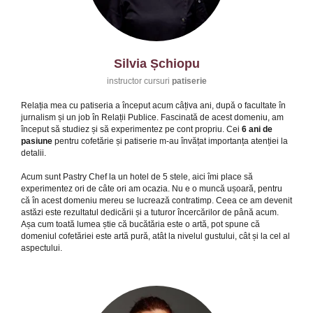
Silvia Șchiopu
instructor cursuri
patiserie
Relația mea cu patiseria a început acum câțiva ani, după o facultate în
jurnalism și un job în Relații Publice. Fascinată de acest domeniu, am
început să studiez și să experimentez pe cont propriu. Cei
6 ani de
pasiune
pentru cofetărie și patiserie m-au învățat importanța atenției la
detalii.
Acum sunt Pastry Chef la un hotel de 5 stele, aici îmi place să
experimentez ori de câte ori am ocazia. Nu e o muncă ușoară, pentru
că în acest domeniu mereu se lucrează contratimp. Ceea ce am devenit
astăzi este rezultatul dedicării și a tuturor încercărilor de până acum.
Așa cum toată lumea știe că bucătăria este o artă, pot spune că
domeniul cofetăriei este artă pură, atât la nivelul gustului, cât și la cel al
aspectului.