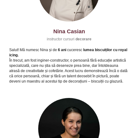
Nina Casian
instructor cursuri
decorare
Salut! Mă numesc Nina și de
6 ani
cuceresc
lumea biscuiților cu royal
icing.
În trecut, am fost inginer-constructor, o persoană fără educație artistică
specializată, care nu știa să deseneze prea bine, dar întotdeauna
atrasă de creativitate și cofetărie. Acest lucru demonstrează încă o dată
că orice persoană, chiar și fără un talent deosebit în pictură, poate
deveni un maestru al acestui tip de decorațiuni – biscuiții cu glazură.