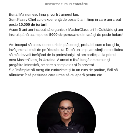
instructor cursuri
cofetărie
Bună! Mă numesc Irina și voi fi trainerul tău.
Sunt Pastry Chef cu o experiență de peste 5 ani, timp în care am creat
peste
10.000 de torturi!
Acum 5 ani am început să organizez MasterClass-uri în Cofetărie și am
instruit până acum peste
5000 de persoane
din țară și de peste hotare!
Am început să creez deserturi din plăcere și, probabil cum o faci și tu,
învățam mai mult de pe Youtube☺. După un timp, am simțit necesitatea
să mă dezvolt învățând de la profesioniști, și am participat la primul
meu MasterClass, în Ucraina. A urmat o listă lungă de cursuri și
pregătire intensivă, pe care o completez și în prezent.
S-a întâmplat să merg din curiozitate și la un curs de praline, fără să
bănuiesc însă pasiunea care urma să-mi apară pentru ele.