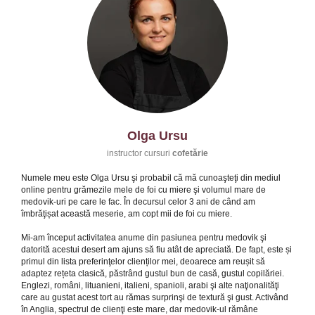
Olga Ursu
instructor cursuri
cofetărie
Numele meu este Olga Ursu şi probabil că mă cunoaşteţi din mediul
online pentru grămezile mele de foi cu miere şi volumul mare de
medovik-uri pe care le fac. În decursul celor 3 ani de când am
îmbrăţișat această meserie, am copt mii de foi cu miere.
Mi-am început activitatea anume din pasiunea pentru medovik şi
datorită acestui desert am ajuns să fiu atât de apreciată. De fapt, este și
primul din lista preferinţelor clienților mei, deoarece am reușit să
adaptez rețeta clasică, păstrând gustul bun de casă, gustul copilăriei.
Englezi, români, lituanieni, italieni, spanioli, arabi şi alte naţionalităţi
care au gustat acest tort au rămas surprinşi de textură şi gust. Activând
în Anglia, spectrul de clienţi este mare, dar medovik-ul rămâne