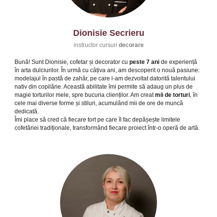
Dionisie Secrieru
instructor cursuri
decorare
Bună! Sunt Dionisie, cofetar și decorator cu
peste 7 ani
de experiență
în arta dulciurilor. În urmă cu câțiva ani, am descoperit o nouă pasiune:
modelajul în pastă de zahăr, pe care l-am dezvoltat datorită talentului
nativ din copilărie. Această abilitate îmi permite să adaug un plus de
magie torturilor mele, spre bucuria clienților. Am creat
mii de torturi
, în
cele mai diverse forme și stiluri, acumulând mii de ore de muncă
dedicată.
Îmi place să cred că fiecare tort pe care îl fac depășește limitele
cofetăriei tradiționale, transformând fiecare proiect într-o operă de artă.