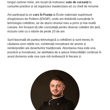
lungul carierei mele, am reușit să instruiesc
sute de cursanți
la
cursurile practice și să organizez masterclass-uri cu chefi de renume.
Am participat la un
curs în Franța
la École nationale supérieure
d'ingénieurs de Poitiers (ENSIP), unde am dobândit cunoștințe în
tehnologia cofetăriei, iar de atunci drumul meu a prins și mai multă
culoare. Am început să ofer consultață pentru diverse cofetării din țară,
inclusiv cele cu o istorie de peste 20 de ani.
Sunt fascinată de partea tehnologică a cofetăriei și sunt mereu în
căutarea unor rețete noi, combinații inovatoare de arome și
reinterpretări ale deserturilor tradiționale. Abordarea mea este una
practică și inovatoare, iar abilitatea de a aduce îmbunătățiri continue în
acest domeniu este cea care mă motivează în fiecare zi.