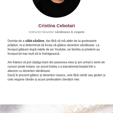
Cristina Cebotari
instructor deserturi
sănătoase & vegane
Dorința de a
slăbi sănătos
, dar fără să mă abțin de la gustoasele
prăjituri, m-a determinat să încep să gătesc deserturi sănătoase. La
început găteam după rețete de pe Youtube, iar familia și prietenii au
început tot mai mult să le îndrăgească.
Am înțeles că pot câștiga bani din pasiunea mea și am urmat o serie de
cursuri peste hotare, iar acest hobby s-a transformat treptat într-o
afacere cu deserturi sănătoase.
Dacă în prezent gătesc și deserturi clasice, cele fără zahăr sau gluten și
cele vegane rămân și acum preferatele clienților mei.