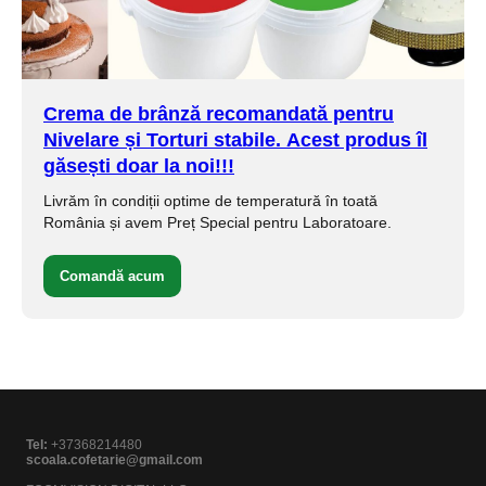
Crema de brânză
recomandată pentru
Nivelare și Torturi stabile.
Acest produs îl
găsești doar la noi!!!
Livrăm în condiții optime de temperatură în toată
România și avem Preț Special pentru Laboratoare.
Comandă acum
Tel:
+37368214480
scoala.cofetarie@gmail.com