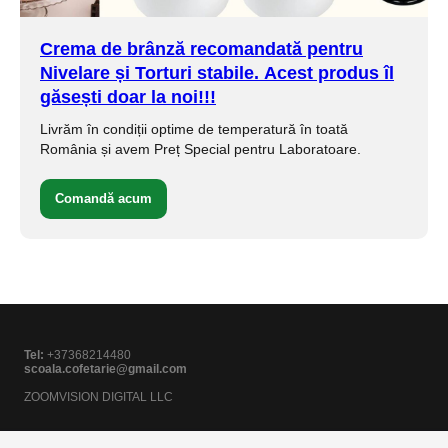
Crema de brânză
recomandată pentru
Nivelare și Torturi stabile.
Acest produs îl
găsești doar la noi!!!
Livrăm în condiții optime de temperatură în toată
România și avem Preț Special pentru Laboratoare.
Comandă acum
Tel:
+37368214480
scoala.cofetarie@gmail.com
ZOOMVISION DIGITAL LLC