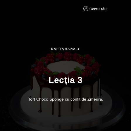
Contul tău
SĂPTĂMÂNA 3
Lecția 3
Tort Choco Sponge cu confit de Zmeură.