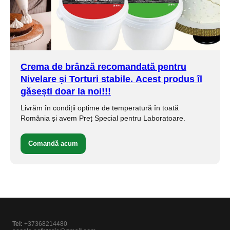
Crema de brânză
recomandată pentru
Nivelare și Torturi stabile.
Acest produs îl
găsești doar la noi!!!
Livrăm în condiții optime de temperatură în toată
România și avem Preț Special pentru Laboratoare.
Comandă acum
Tel:
+37368214480