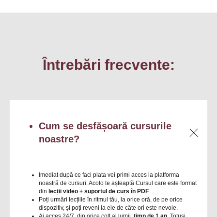
Întrebări frecvente:
Cum se desfășoară cursurile
noastre?
Imediat după ce faci plata vei primi acces la platforma
noastră de cursuri. Acolo te așteaptă Cursul care este format
din
lecții video + suportul de curs în PDF
.
Poți urmări lecțiile în ritmul tău, la orice oră, de pe orice
dispozitiv, și poți reveni la ele de câte ori este nevoie.
Ai acces 24/7, din orice colț al lumii,
timp de 1 an
. Totuși,