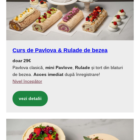
Curs de
Pavlova & Rulade de bezea
doar 29€
Pavlova clasică,
mini Pavlove
,
Rulade
și tort din blaturi
de bezea.
Acces imediat
după înregistrare!
Nivel începător
vezi detalii