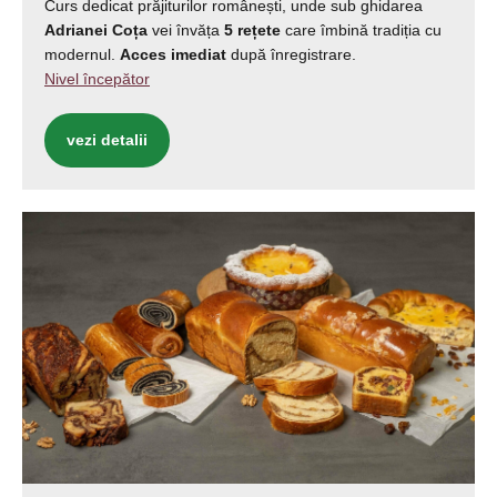
Curs dedicat prăjiturilor românești, unde sub ghidarea
Adrianei Coța
vei învăța
5 rețete
care îmbină tradiția cu
modernul.
Acces imediat
după înregistrare.
Nivel începător
vezi detalii