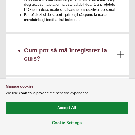
deși accesul la platformă este valabil doar 1 an, rețetele
PDF pot fi descărcate și salvate pe dispozitivul personal.
Beneficiezi și de suport - primești
răspuns la toate
întrebările
și feedbackul trainerului.
Cum pot să mă înregistrez la
curs?
Manage cookies
Cum pot să achit pentru
We use
cookies
to provide the best site experience.
cursurile online? Care sunt
Accept All
modalitățile de plată?
Consultație Gratuită
Cookie Settings