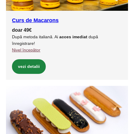
Curs de Macarons
doar 49€
După metoda italiană. Ai
acces imediat
după
înregistrare!
Nivel începător
vezi detalii